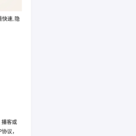
轻量快速, 隐
s、播客或
P协议，