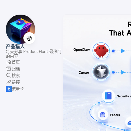
🍥
产品猎人
每天分享 Product Hunt 最热门
的内容
首页
归档
搜索
链接
流量卡