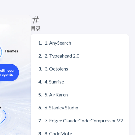
目录
1. AnySearch
2. Typeahead 2.0
3. Octolens
4. Sunrise
5. AirKaren
6. Stanley Studio
7. Edgee Claude Code Compressor V2
8. CodeMote