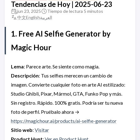
Tendencias de Hoy | 2025-06-23
jun 23, 2025
Tiempo de lectura 5 minutos
中文
English
العربية
1. Free AI Selfie Generator by
Magic Hour
Lema
: Parece arte. Se siente como magia.
Descripción
: Tus selfies merecen un cambio de
imagen. Convierte cualquier foto en arte AI estilizado:
Studio Ghibli, Pixar, Mármol, GTA, Funko Pop y más.
Sin registro. Rápido. 100% gratis. Podría ser tu nueva
foto de perfil. Pruébalo ahora →
https://magichour.ai/products/ai-selfie-generator
Sitio web
:
Visitar
Product Hunt
:
Ver en Product Hunt